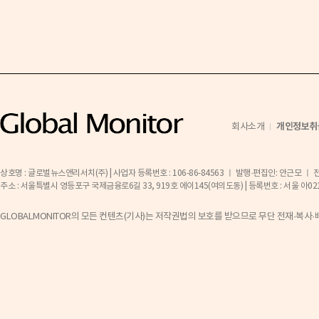
개인정보취
회사소개
상호명 : 글로벌뉴스앤리서치(주) | 사업자 등록번호 : 106-86-84563 ㅣ 발행·편집인: 안근모 ㅣ 전화 
주소 : 서울특별시 영등포구 국제금융로6길 33, 919호 에이145(여의도동) | 등록번호 : 서울 아02141 ㅣ 등
GLOBALMONITOR의 모든 컨텐츠(기사)는 저작권법의 보호를 받으므로 무단 전재·복사·