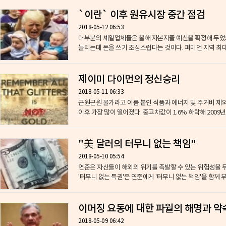
`이란` 이후 원유시장 중간 점검
2018-05-12 06:53
대부분의 셰일업체들은 올해 자본지출 예산을 확정해 두었
늘리는데 돈을 쓰기 조심스럽다는 것이다. 퍼미언 지역 최대
제이미 다이먼의 정신승리
2018-05-11 06:33
근원근원 물가라고 이름 붙인 식품과 에너지 및 주거비 제외 
이후 가장 많이 떨어졌다. 중고차값이 1.6% 하락해 2009년 
"美 달러의 터무니 없는 책임"
2018-05-10 05:54
연준은 자신들이 해외의 위기를 촉발할 수 있는 위험성을 무
'터무니 없는 특권'은 연준에게 '터무니 없는 책임'을 함께 부.
이머징 요동에 대한 파월의 해명과 약
2018-05-09 06:42