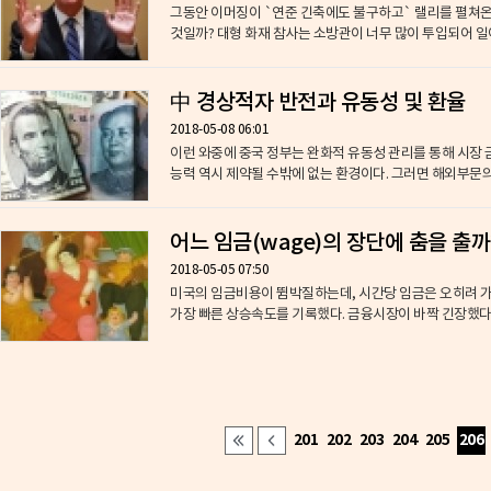
그동안 이머징이 `연준 긴축에도 불구하고` 랠리를 펼쳐온
것일까? 대형 화재 참사는 소방관이 너무 많이 투입되어 일어난
中 경상적자 반전과 유동성 및 환율
2018-05-08 06:01
이런 와중에 중국 정부는 완화적 유동성 관리를 통해 시장
능력 역시 제약될 수밖에 없는 환경이다. 그러면 해외부문의 
어느 임금(wage)의 장단에 춤을 출까
2018-05-05 07:50
미국의 임금비용이 뜀박질하는데, 시간당 임금은 오히려 가라
가장 빠른 상승속도를 기록했다. 금융시장이 바짝 긴장했다. 
201
202
203
204
205
206