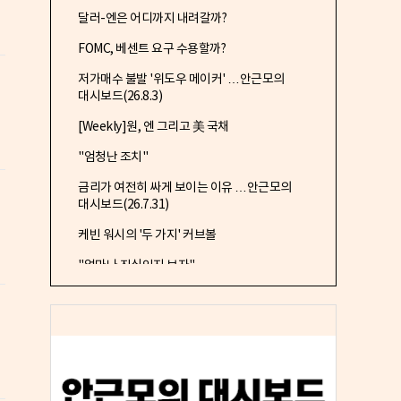
달러-엔은 어디까지 내려갈까?
FOMC, 베센트 요구 수용할까?
저가매수 불발 '위도우 메이커' …안근모의
대시보드(26.8.3)
[Weekly]원, 엔 그리고 美 국채
"엄청난 조치"
금리가 여전히 싸게 보이는 이유 …안근모의
대시보드(26.7.31)
케빈 워시의 '두 가지' 커브볼
를
"얼마나 진심인지 보자"