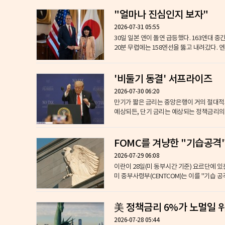
"얼마나 진심인지 보자"
2026-07-31 05:55
30일 일본 엔이 돌연 급등했다. 163엔대 
20분 무렵에는 158엔선을 뚫고 내려갔다. 엔
'비둘기 동결' 서프라이즈
2026-07-30 06:20
만기가 짧은 금리는 중앙은행이 거의 절대적
예상되든, 단기 금리는 예상되는 정책금리의 경
FOMC를 겨냥한 "기습공격"
2026-07-29 06:08
이란이 28일(미 동부시간 기준) 요르단에 
미 중부사령부(CENTCOM)는 이를 "기습 공
美 정책금리 6%가 노멀일 
2026-07-28 05:44