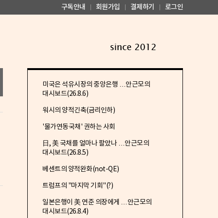
구독안내
회원가입
결제하기
로그인
미국은 석유시장의 중앙은행 …안근모의
대시보드(26.8.6)
워시의 양적긴축(금리인하)
'물가연동국채' 권하는 사회
日, 美 국채를 얼마나 팔았나 …안근모의
대시보드(26.8.5)
베센트의 양적완화(not-QE)
트럼프의 "마지막 기회"(?)
일본은행이 美 연준 의장에게 …안근모의
대시보드(26.8.4)