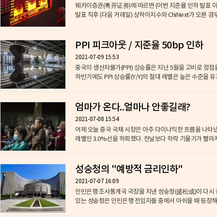
웨카이증권(粤开证券)에 따르면 (이번 지준율 인하 발표 이
발표 직후 (다음 거래일) 상하이지수와 ChiNext가 오른 경우
PPI 피크아웃 / 지준율 50bp 인하
2021-07-09 15:53
중국의 생산자물가(PPI) 상승률은 지난 5월을 고비로 정점
하반기에도 PPI 상승률(Y/Y)의 절대 레벨은 높은 수준을 유
엄마가 온다..얼마나 안좋길래?
2021-07-08 15:54
어제 오늘 중국 국채 시장은 아주 다이나믹한 흐름을 나타냈다
레벨인 3.0%선을 하회했다. 전날보다 하락 기울기가 빨라지면
성숭청의 "예방적 금리인하"
2021-07-07 16:09
인민은행 조사통계국 국장을 지낸 성숭청(盛松成)이 다시
있는 성숭청은 인민은행 전임자들 중에서 아쉬울 때 등장해 