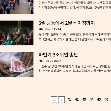
아래는 주요 선진국과 아시아 국가들의 코로나 백신 접종률을
전체의 50%에 육박하고 있다. 독일과 EU도 40%를 향해가고
6월 광둥에서 2월 베이징까지
2021-06-30 15:44
중국 경기 모멘텀이 좀 더 둔화했다. 통계국의 구매관리자지수
보여줬지만 회복의 기울기는 좀 더 완만해지고 수출과 서비스
하반기 3조위안 총탄
2021-06-29 16:02
이번주 당 창건 100주년 행사가 끝나면 지도부는 경제현황
하순으로 예상되는 당 중앙 정치국 회의가 이를 위한 공간이다
41
42
43
44
45
46