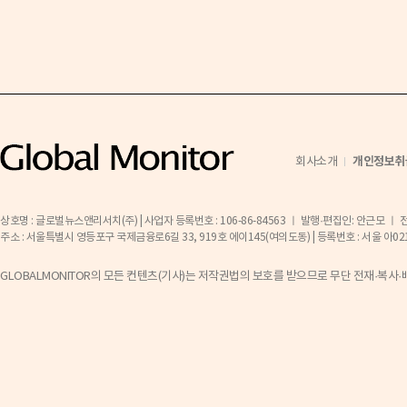
개인정보취
회사소개
상호명 : 글로벌뉴스앤리서치(주) | 사업자 등록번호 : 106-86-84563 ㅣ 발행·편집인: 안근모 ㅣ 전화 
주소 : 서울특별시 영등포구 국제금융로6길 33, 919호 에이145(여의도동) | 등록번호 : 서울 아02141 ㅣ 등
GLOBALMONITOR의 모든 컨텐츠(기사)는 저작권법의 보호를 받으므로 무단 전재·복사·