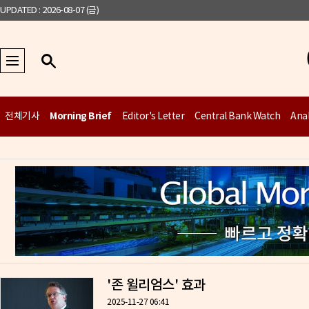
UPDATED : 2026-08-07 (금)
Morning Brief
전체기사
Editor's Letter
Central Bank Watch
Anal
'존 윌리엄스' 효과
2025-11-27 06:41