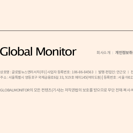
개인정보취
회사소개
상호명 : 글로벌뉴스앤리서치(주) | 사업자 등록번호 : 106-86-84563 ㅣ 발행·편집인: 안근모 ㅣ 전화 
주소 : 서울특별시 영등포구 국제금융로6길 33, 919호 에이145(여의도동) | 등록번호 : 서울 아02141 ㅣ 등
GLOBALMONITOR의 모든 컨텐츠(기사)는 저작권법의 보호를 받으므로 무단 전재·복사·