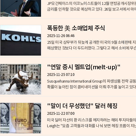
​JP모건체이스의 이코노미스트들이 12월 연방공개시장위원회
금리를 인하할 것으로 예상하고 있다. 
폭등한 美 소매업체 주식
2025-11-26 06:46
25일 ​미국 상무부가 뒤늦게 공개한 미국의 9월 소매판매 
예상했던 것보다 더 두드러졌다. 그렇다고 해서 소비에 무슨 
"연말 증시 멜트업(melt-up)"
2025-11-25 07:10
​Susquehanna International Group의 파생상품 전략
확률이 높아진 점이 콤비네이션을 이뤄 주가를 높이고 있다"며
"말이 더 무성했던" 달러 헤징
2025-11-22 07:00
미국 달러 자산의 환 리스크를 헤지하려는 해외 투자자들의 움직임이 급격히 둔화했다. 노무라
Leigh는 "요즘 고객들과 대화를 나눠 보면 헤징 흐름이 지난