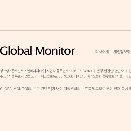
개인정보취
회사소개
상호명 : 글로벌뉴스앤리서치(주) | 사업자 등록번호 : 106-86-84563 ㅣ 발행·편집인: 안근모 ㅣ 전화 
주소 : 서울특별시 영등포구 국제금융로6길 33, 919호 에이145(여의도동) | 등록번호 : 서울 아02141 ㅣ 등
GLOBALMONITOR의 모든 컨텐츠(기사)는 저작권법의 보호를 받으므로 무단 전재·복사·