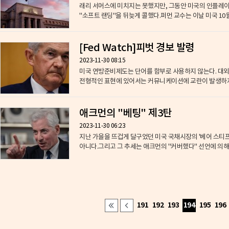
래리 서머스에 미치지는 못했지만, 그동안 미국의 인플레이
"소프트 랜딩"을 뒤늦게 콜했다.퍼먼 교수는 이날 미국 10월 
[Fed Watch]피벗 경보 발령
2023-11-30 08:15
미국 연방준비제도는 단어를 함부로 사용하지 않는다. 대외
전형적인 표현에 있어서는 커뮤니케이션에 교란이 발생하지 않
애크먼의 "베팅" 제3탄
2023-11-30 06:23
지난 가을을 뜨겁게 달구었던 미국 국채시장의 '베어 스티프닝(
아니다.그리고 그 추세는 애크먼의 "커버했다" 선언에 의해
191
192
193
194
195
196