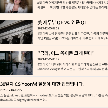
5일 미국 연방기금금리 선물시장은 내년 금리인하 기대치를 
확실하고, 여섯 번 내릴 가능성도 배제할 수 없다는 프라이싱
美 재무부 QE vs. 연준 QT
2023-12-05 07:57
4일 미국 뉴욕 연방준비은행 발표에 따르면, 미국의 하루짜리 시장 
지난 1일(금요일) 5.39%를 기록했다. 하루 전에 비해 6bp나
"금리, 어느 쪽이든 크게 튄다"
2023-12-05 06:22
4일 미국 머니마켓의 대대적인 피벗 기대치 조정은 골드만삭
뷰(house view)로 갖고 있는 골드만삭스의 수석 금리전략
30일자 CS Yoon님 질문에 대한 답변입니다.
2023-12-04 06:35
△ 질문: slowed 란 표현이 --> modest 보다도 훨씬 약한 성장으로 감속했다 .. 이런 뜻으로 이
down 그리고 slightly declined 는 경...