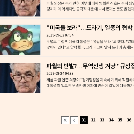
파월 의장은 추가 인하 여부에 대해 명확한 신호는 주지 
경제가 더 약해지면 공격적 대응에 나서겠다는 뜻도 밝혔다. 
"미국을 보라"…드라기, 일종의 협박
2019-09-13 07:54
도널드 트럼프 미국 대통령은 `유럽을 보라`고 했다. ECB
앉아만 있다"고 압박했다. 그러나 그에 앞서 드라기 총재는 `
파월의 반발?…무역전쟁 겨냥 "규정집
2019-08-24 04:33
제롬 파월 연준 의장이 "경기팽창을 지속하기 위해 적절하
대통령이 일으킨 무역전쟁 여파에 연준이 일일이 대응하기는 
31
32
33
34
35
36