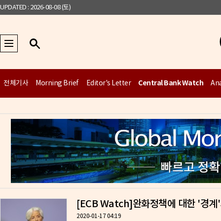
UPDATED : 2026-08-08 (토)
Central Bank Watch
전체기사
Morning Brief
Editor's Letter
Ana
[ECB Watch]완화정책에 대한 '경계
2020-01-17 04:19