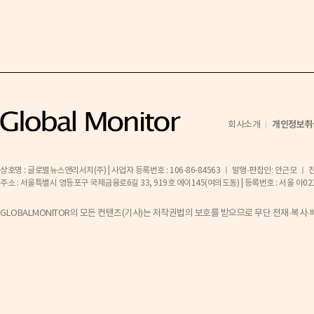
개인정보취
회사소개
상호명 : 글로벌뉴스앤리서치(주) | 사업자 등록번호 : 106-86-84563 ㅣ 발행·편집인: 안근모 ㅣ 전화 
주소 : 서울특별시 영등포구 국제금융로6길 33, 919호 에이145(여의도동) | 등록번호 : 서울 아02141 ㅣ 등
GLOBALMONITOR의 모든 컨텐츠(기사)는 저작권법의 보호를 받으므로 무단 전재·복사·