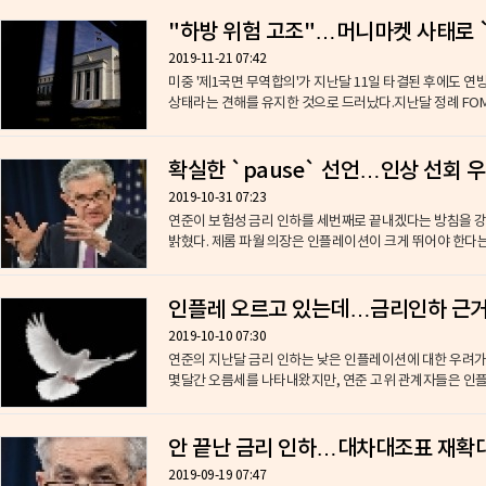
"하방 위험 고조"…머니마켓 사태로 
2019-11-21 07:42
미중 '제1국면 무역합의'가 지난달 11일 타결된 후에도 
상태라는 견해를 유지한 것으로 드러났다.지난달 정례 FOMC(
확실한 `pause` 선언…인상 선회 
2019-10-31 07:23
연준이 보험성 금리 인하를 세번째로 끝내겠다는 방침을 강
밝혔다. 제롬 파월 의장은 인플레이션이 크게 뛰어야 한다는
인플레 오르고 있는데…금리인하 근거
2019-10-10 07:30
연준의 지난달 금리 인하는 낮은 인플레이션에 대한 우려가
몇달간 오름세를 나타내왔지만, 연준 고위 관계자들은 인플레
안 끝난 금리 인하…대차대조표 재확
2019-09-19 07:47