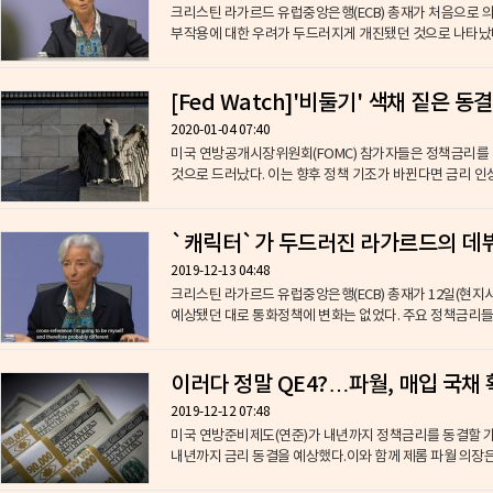
크리스틴 라가르드 유럽중앙은행(ECB) 총재가 처음으로 
부작용에 대한 우려가 두드러지게 개진됐던 것으로 나타났다.
[Fed Watch]'비둘기' 색채 짙은 동
2020-01-04 07:40
미국 연방공개시장위원회(FOMC) 참가자들은 정책금리를 
것으로 드러났다. 이는 향후 정책 기조가 바뀐다면 금리 인상
`캐릭터`가 두드러진 라가르드의 데
2019-12-13 04:48
크리스틴 라가르드 유럽중앙은행(ECB) 총재가 12일(현지
예상됐던 대로 통화정책에 변화는 없었다. 주요 정책금리들은
이러다 정말 QE4?…파월, 매입 국채
2019-12-12 07:48
미국 연방준비제도(연준)가 내년까지 정책금리를 동결할 
내년까지 금리 동결을 예상했다.이와 함께 제롬 파월 의장은 