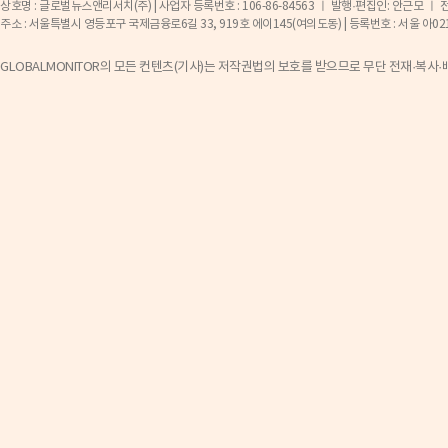
상호명 : 글로벌뉴스앤리서치(주) | 사업자 등록번호 : 106-86-84563 ㅣ 발행·편집인: 안근모 ㅣ 전화 
주소 : 서울특별시 영등포구 국제금융로6길 33, 919호 에이145(여의도동) | 등록번호 : 서울 아02141 ㅣ 등
GLOBALMONITOR의 모든 컨텐츠(기사)는 저작권법의 보호를 받으므로 무단 전재·복사·