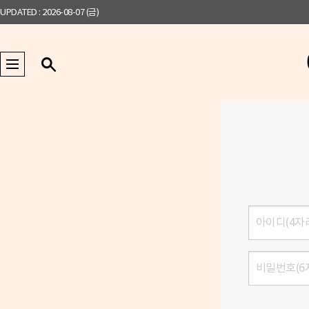
UPDATED : 2026-08-07 (금)
로
그
인
비
밀
번