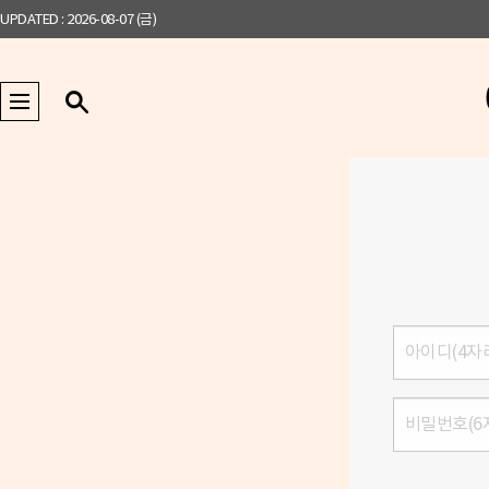
UPDATED : 2026-08-07 (금)
로
그
인
비
밀
번