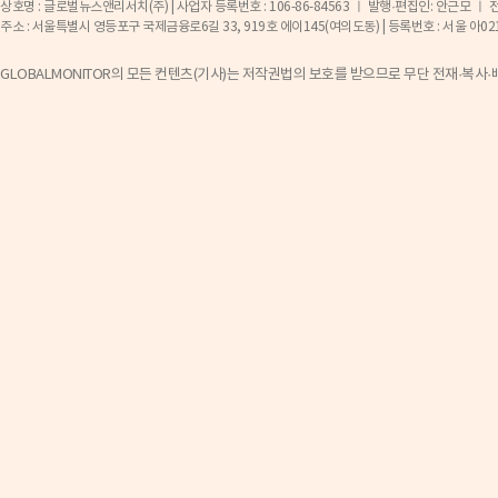
상호명 : 글로벌뉴스앤리서치(주) | 사업자 등록번호 : 106-86-84563 ㅣ 발행·편집인: 안근모 ㅣ 전화 
주소 : 서울특별시 영등포구 국제금융로6길 33, 919호 에이145(여의도동) | 등록번호 : 서울 아02141 ㅣ 등
GLOBALMONITOR의 모든 컨텐츠(기사)는 저작권법의 보호를 받으므로 무단 전재·복사·