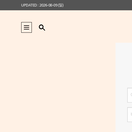
UPDATED : 2026-08-09 (일)
로
그
인
비
밀
번