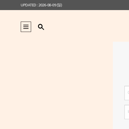
UPDATED : 2026-08-09 (일)
로
그
인
비
밀
번