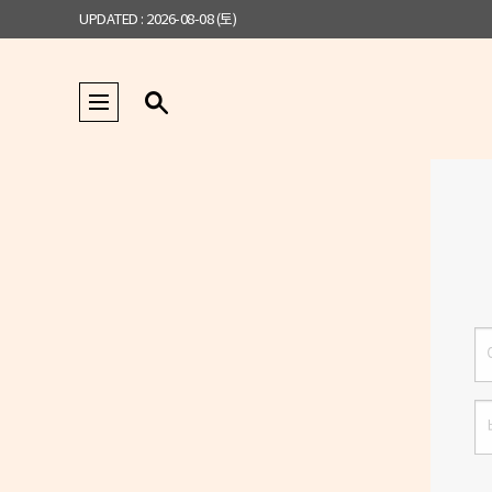
UPDATED : 2026-08-08 (토)
로
그
인
비
밀
번