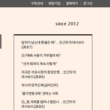
구독안내
회원가입
결제하기
로그인
달러가 남는데 환율은 왜? …안근모의 대시보드
(26.8.7)
日 FIMA 사용이 거부될까 봐?
"선거 때까지 계속 이렇게"
미국은 석유시장의 중앙은행 …안근모의
대시보드(26.8.6)
워시의 양적긴축(금리인하)
'물가연동국채' 권하는 사회
日, 美 국채를 얼마나 팔았나 …안근모의
대시보드(26.8.5)