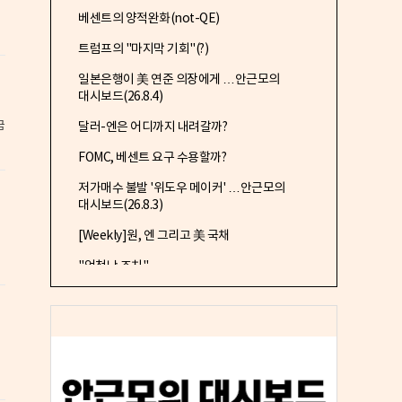
베센트의 양적완화(not-QE)
트럼프의 "마지막 기회"(?)
일본은행이 美 연준 의장에게 …안근모의
대시보드(26.8.4)
금
달러-엔은 어디까지 내려갈까?
FOMC, 베센트 요구 수용할까?
저가매수 불발 '위도우 메이커' …안근모의
대시보드(26.8.3)
[Weekly]원, 엔 그리고 美 국채
"엄청난 조치"