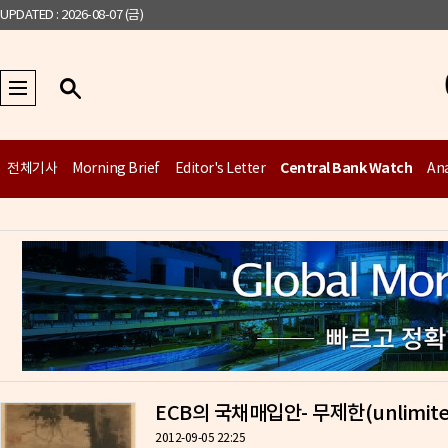
UPDATED : 2026-08-07 (금)
Central Bank Watch
전체기사
Morning Brief
Editor's Letter
Ana
ECB의 국채매입안- 무제한(unlimited)
2012-09-05 22:25