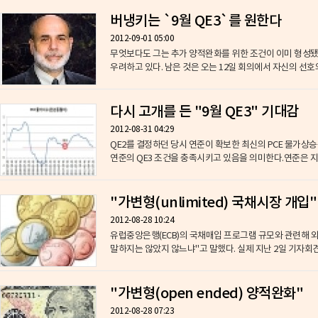
버냉키는 `9월 QE3`를 원한다
2012-09-01 05:00
무엇보다도 그는 추가 양적완화를 위한 조건이 이미 형성됐
우려하고 있다. 남은 것은 오는 12일 회의에서 자신의 선호와
다시 고개를 든 "9월 QE3" 기대감
2012-08-31 04:29
QE2를 결정하던 당시 연준이 확보한 최신의 PCE 물가상승
연준의 QE3 조건을 충족시키고 있음을 의미한다.연준은 지난 
"가변형(unlimited) 국채시장 개입"
2012-08-28 10:24
유럽중앙은행(ECB)의 국채매입 프로그램 규모와 관련해 
말하지는 않았지 않느냐"고 말했다. 실제 
"가변형(open ended) 양적완화"
2012-08-28 07:23