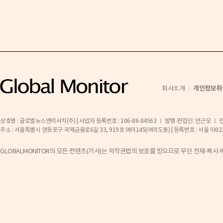
개인정보취
회사소개
상호명 : 글로벌뉴스앤리서치(주) | 사업자 등록번호 : 106-86-84563 ㅣ 발행·편집인: 안근모 ㅣ 전화 
주소 : 서울특별시 영등포구 국제금융로6길 33, 919호 에이145(여의도동) | 등록번호 : 서울 아02141 ㅣ 등
GLOBALMONITOR의 모든 컨텐츠(기사)는 저작권법의 보호를 받으므로 무단 전재·복사·