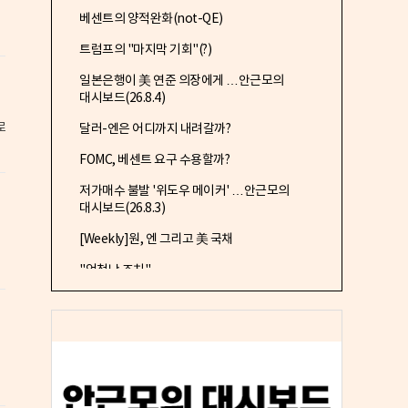
베센트의 양적완화(not-QE)
트럼프의 "마지막 기회"(?)
일본은행이 美 연준 의장에게 …안근모의
대시보드(26.8.4)
로
달러-엔은 어디까지 내려갈까?
FOMC, 베센트 요구 수용할까?
저가매수 불발 '위도우 메이커' …안근모의
대시보드(26.8.3)
[Weekly]원, 엔 그리고 美 국채
"엄청난 조치"