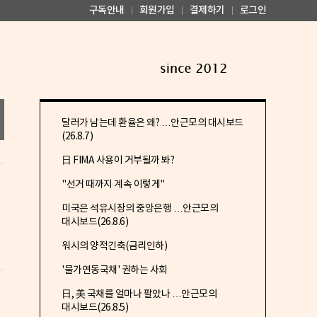
구독안내
회원가입
결제하기
로그인
달러가 남는데 환율은 왜? …안근모의 대시보드
(26.8.7)
日 FIMA 사용이 거부될까 봐?
"선거 때까지 계속 이렇게"
미국은 석유시장의 중앙은행 …안근모의
대시보드(26.8.6)
워시의 양적긴축(금리인하)
'물가연동국채' 권하는 사회
日, 美 국채를 얼마나 팔았나 …안근모의
대시보드(26.8.5)