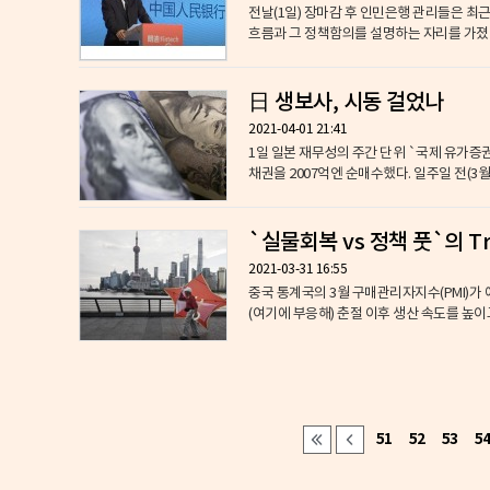
전날(1일) 장마감 후 인민은행 관리들은 최
흐름과 그 정책함의를 설명하는 자리를 가졌다.
日 생보사, 시동 걸었나
2021-04-01 21:41
1일 일본 재무성의 주간 단위 `국제 유가증
채권을 2007억엔 순매수했다. 일주일 전(3월14
`실물회복 vs 정책 풋`의 Tr
2021-03-31 16:55
중국 통계국의 3월 구매관리자지수(PMI)
(여기에 부응해) 춘절 이후 생산 속도를 높이고
51
52
53
5