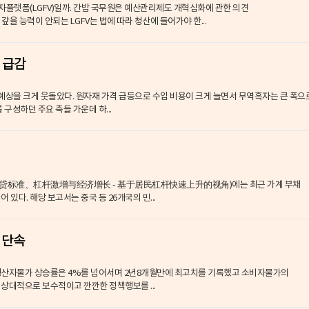
자플랫폼(LGFV)일까. 간밤 국무원은 예산관리제도 개혁심화에 관한 의견
 능력이 안되는 LGFV는 법에 따라 청산에 들어가야 한...
 급감
예상을 크게 웃돌았다. 원자재 가격 급등으로 수입 비용이 크게 늘면서 무역흑자는 큰 폭으
 구성하던 주요 축들 가운데 하...
信贷标准、杠杆激增与经济增长 - 基于居民杠杆快速上升的视角)에는 최근 가계 부채
있다. 해당 보고서는 중국 등 26개국의 민...
 단속
생산자물가 상승률은 4%를 넘어서며 2년8개월만에 최고치를 기록했고 소비자물가의
상대적으로 보수적이고 깐깐한 정책행보를 ...