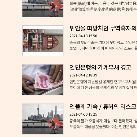
화룽(華融)에 이은, 다음 타깃은 지방정부융
(深化预算管理制度改革的意见)을 통해 돈 갚을
위안을 떠받치던 무역흑자의
2021-04-13 15:50
중국의 3월 수출은 기대에 못미쳤고 수입은 
줄었다. 작년 하반기 이후 위안 강세 스토리를
인민은행의 가계부채 경고
2021-04-12 18:39
인민은행이 지난달말 공개한 연구보고서(
추이에 대한 당국의 경계심과 우려가 짙게 배어 
인플레 가속 / 류허의 리스크
2021-04-09 15:25
중국의 물가 오름세가 예상보다 빨라졌다. 
오름폭도 예상을 웃돌았다. 이는 인민은행의 