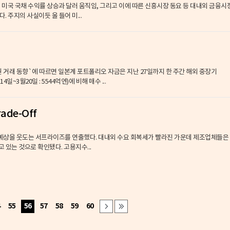
근 미국 국채 수익률 상승과 달러 움직임, 그리고 이에 따른 신흥시장 동요 등 대내외 금융시
 주지의 사실이듯 올 들어 미...
권 거래 동향`에 따르면 일본계 포트폴리오 자금은 지난 27일까지 한 주간 해외 중장기
일~3월20일 : 5544억엔)에 비해 매수 ...
ade-Off
가 예상을 웃도는 서프라이즈를 연출했다. 대내외 수요 회복세가 빨라진 가운데 제조업체들은
 있는 것으로 확인됐다. 고용지수...
4
55
56
57
58
59
60