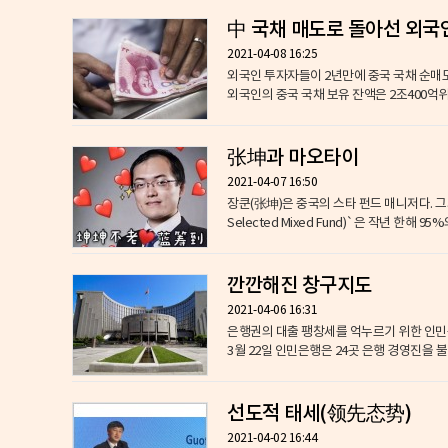
中 국채 매도로 돌아선 외국
2021-04-08 16:25
외국인 투자자들이 2년만에 중국 국채 순매도로 돌아섰다. 8일 블룸버그가 인용한 차이나본드(Chin
외국인의 중국 국채 보유 잔액은 2조400억위안
张坤과 마오타이
2021-04-07 16:50
장쿤(张坤)은 중국의 스타 펀드 매니저다. 그가 운용하는 `E펀드 블루칩 정선 혼합형(易方达蓝筹精选混合型 : E Fund Blue Chip
Selected Mixed Fund)`은 작년 한해 
깐깐해진 창구지도
2021-04-06 16:31
은행권의 대출 팽창세를 억누르기 위한 인민은행의 최근 행보가 속속 공
3월 22일 인민은행은 24곳 은행 경영진을 불
선도적 태세(领先态势)
2021-04-02 16:44