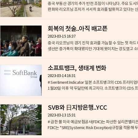
중국 부동산 경기의 추가 반전 조짐이 나타났다. 주요 도시
완화와 리오프닝 조치가 서서히 효과를 발휘하고 있다는 신호로
회복의 첫술..아직 배고픈
2023-03-15 16:37
중국 리오프닝의 경기 진작 효과를 가늠할 수 있는 첫 하드 
생산은 증가폭이 확대됐지만 기대에 못미치는 강도였고 소비 
소프트뱅크, 생태계 변화
2023-03-14 16:31
# Sentiment Indicator 일본 소프트뱅크의 CDS 프리
1월20일 이후 약 두달만에 최고치다. 소프트뱅크의 CDS 
SVB와 日지방은행..YCC
2023-03-13 15:31
# 급한 불 미국 예금보험공사(FDIC)는 파산한 실리콘밸리
FDIC는 *SRE(Systemic Risk Exception)규정을 적용해