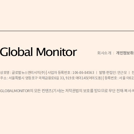
개인정보취
회사소개
상호명 : 글로벌뉴스앤리서치(주) | 사업자 등록번호 : 106-86-84563 ㅣ 발행·편집인: 안근모 ㅣ 전화 
주소 : 서울특별시 영등포구 국제금융로6길 33, 919호 에이145(여의도동) | 등록번호 : 서울 아02141 ㅣ 등
GLOBALMONITOR의 모든 컨텐츠(기사)는 저작권법의 보호를 받으므로 무단 전재·복사·