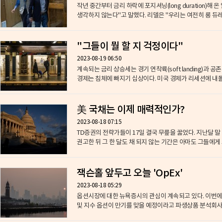
작년 중간부터 금리 하락에 포지셔닝(long duration
생각하지 않는다"고 말했다. 리델은 "우리는 여전히 롱 듀레이
"그들이 뭘 할 지 걱정이다"
2023-08-19 06:50
계속되는 금리 상승세는 경기 연착륙(soft landing)과 
경제는 침체에 빠지기 십상이다. 미국 경제가 리세션에 내몰
美 국채는 이제 매력적인가?
2023-08-18 07:15
TD증권의 전략가들이 17일 결국 무릎을 꿇었다. 지난달 말
권고한 뒤 그 한 달도 채 되지 않는 기간은 아마도 그들에게 
잭슨홀 앞두고 오늘 'OpEx'
2023-08-18 05:29
​옵션시장에 대한 뉴욕증시의 관심이 계속되고 있다. 이번에는 0
및 지수 옵션이 만기를 맞을 예정이라고 파생상품 분석회사 As