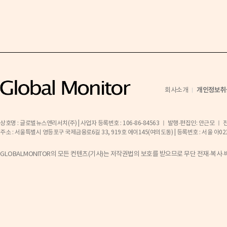
개인정보취
회사소개
상호명 : 글로벌뉴스앤리서치(주) | 사업자 등록번호 : 106-86-84563 ㅣ 발행·편집인: 안근모 ㅣ 전화 
주소 : 서울특별시 영등포구 국제금융로6길 33, 919호 에이145(여의도동) | 등록번호 : 서울 아02141 ㅣ 등
GLOBALMONITOR의 모든 컨텐츠(기사)는 저작권법의 보호를 받으므로 무단 전재·복사·