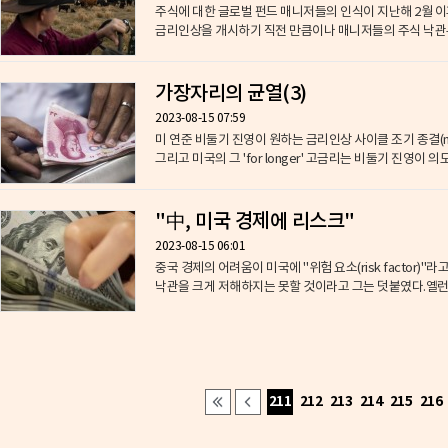
​주식에 대한 글로벌 펀드 매니저들의 인식이 지난해 2월 
금리인상을 개시하기 직전 만큼이나 매니저들의 주식 낙관론이
가장자리의 균열(3)
2023-08-15 07:59
미 연준 비둘기 진영이 원하는 금리인상 사이클 조기 종결(no h
그리고 미국의 그 'for longer' 고금리는 비둘기 진영이 의
"中, 미국 경제에 리스크"
2023-08-15 06:01
​중국 경제의 어려움이 미국에 "위험 요소(risk factor)
낙관을 크게 저해하지는 못할 것이라고 그는 덧붙였다.옐런은 
211
212
213
214
215
216