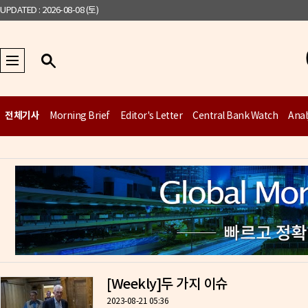
UPDATED : 2026-08-08 (토)
전체기사
Morning Brief
Editor's Letter
Central Bank Watch
Anal
[Weekly]두 가지 이슈
2023-08-21 05:36